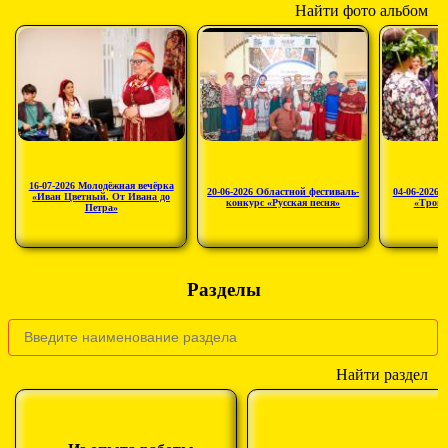
Найти фото альбом
16-07-2026 Молодёжная вечёрка
20-06-2026 Областной фестиваль-
04-06-2026 
«Иван Цветный. От Ивана до
конкурс «Русская песня»
«Троиц
Петра»
Разделы
Найти раздел