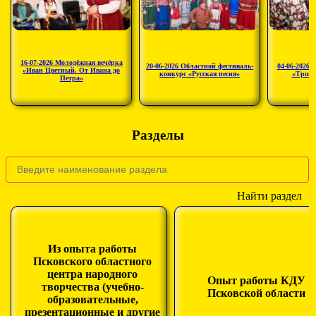
16-07-2026 Молодёжная вечёрка
20-06-2026 Областной фестиваль-
04-06-2026 
«Иван Цветный. От Ивана до
конкурс «Русская песня»
«Троиц
Петра»
Разделы
Найти раздел
Из опыта работы
Псковского областного
центра народного
Опыт работы КДУ
творчества (учебно-
Псковской области
образовательные,
презентационные и другие