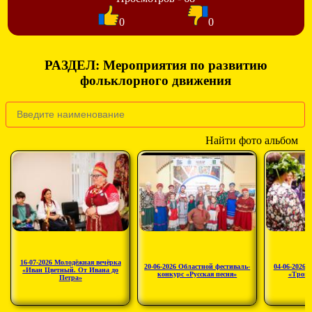
0
0
РАЗДЕЛ: Мероприятия по развитию
фольклорного движения
Найти фото альбом
16-07-2026 Молодёжная вечёрка
20-06-2026 Областной фестиваль-
04-06-2026 
«Иван Цветный. От Ивана до
конкурс «Русская песня»
«Троиц
Петра»