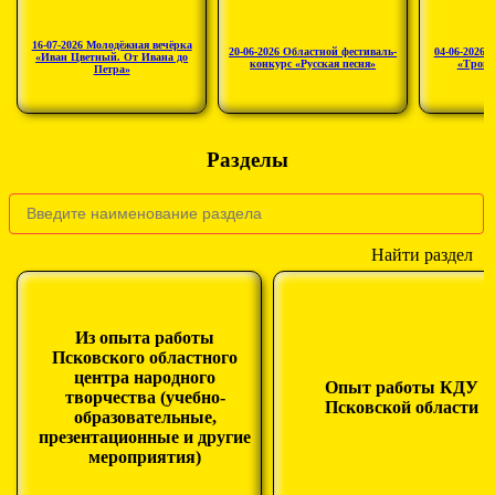
16-07-2026 Молодёжная вечёрка
20-06-2026 Областной фестиваль-
04-06-2026 
«Иван Цветный. От Ивана до
конкурс «Русская песня»
«Троиц
Петра»
Разделы
Найти раздел
Из опыта работы
Псковского областного
центра народного
Опыт работы КДУ
творчества (учебно-
Псковской области
образовательные,
презентационные и другие
мероприятия)