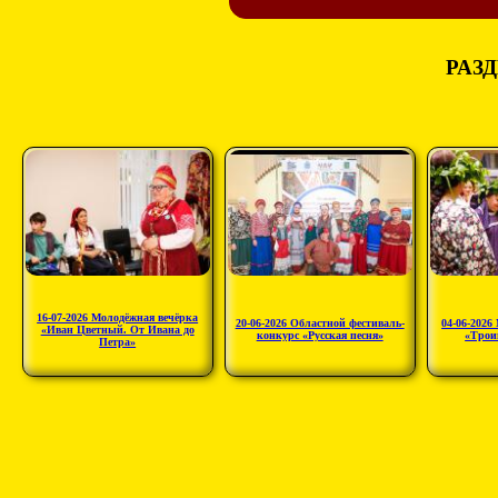
РАЗД
16-07-2026 Молодёжная вечёрка
20-06-2026 Областной фестиваль-
04-06-2026
«Иван Цветный. От Ивана до
конкурс «Русская песня»
«Трои
Петра»