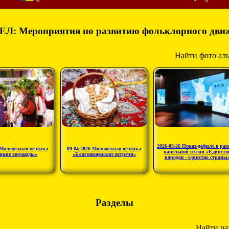
ЕЛ: Мероприятия по развитию фольклорного дви
Найти фото ал
2026-03-26 Показ-дефиле в ра
 Молодёжная вечёрка
09-04-2026 Молодёжная вечёрка
панельной сессии «Единств
цкие хороводы»
«Благовещенские встречи»
народов - единство страны
Разделы
Найти ра