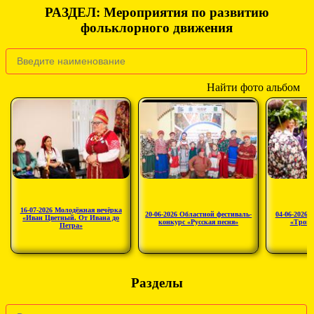
РАЗДЕЛ: Мероприятия по развитию
фольклорного движения
Найти фото альбом
16-07-2026 Молодёжная вечёрка
20-06-2026 Областной фестиваль-
04-06-2026 
«Иван Цветный. От Ивана до
конкурс «Русская песня»
«Троиц
Петра»
Разделы