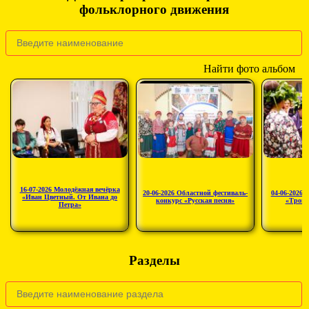
фольклорного движения
Найти фото альбом
16-07-2026 Молодёжная вечёрка
20-06-2026 Областной фестиваль-
04-06-2026 
«Иван Цветный. От Ивана до
конкурс «Русская песня»
«Троиц
Петра»
Разделы