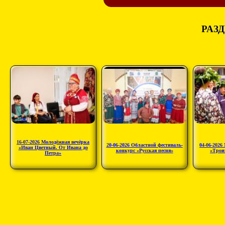
РАЗД
16-07-2026 Молодёжная вечёрка
20-06-2026 Областной фестиваль-
04-06-2026
«Иван Цветный. От Ивана до
конкурс «Русская песня»
«Трои
Петра»