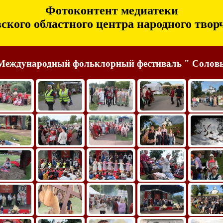
Фотоконтент медиатеки
ского областного центра народного твор
 Международный фольклорный фестиваль " Солов