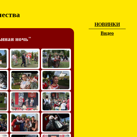
чества
НОВИНКИ
Видео
ьиная ночь"