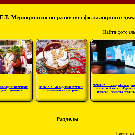
ЕЛ: Мероприятия по развитию фольклорного дви
Найти фото ал
2026-03-26 Показ-дефиле в ра
 Молодёжная вечёрка
09-04-2026 Молодёжная вечёрка
панельной сессии «Единств
цкие хороводы»
«Благовещенские встречи»
народов - единство страны
Разделы
Найти ра