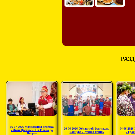
РАЗД
16-07-2026 Молодёжная вечёрка
20-06-2026 Областной фестиваль-
04-06-2026
«Иван Цветный. От Ивана до
конкурс «Русская песня»
«Трои
Петра»