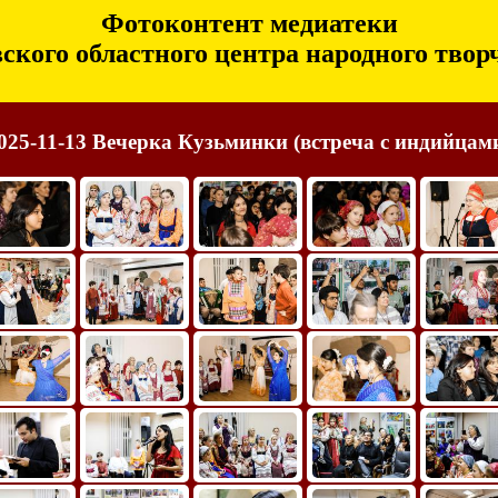
Фотоконтент медиатеки
ского областного центра народного твор
025-11-13 Вечерка Кузьминки (встреча с индийцам