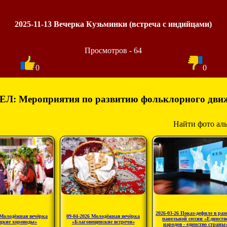
2025-11-13 Вечерка Кузьминки (встреча с индийцами)
Просмотров - 64
0
0
ЕЛ: Мероприятия по развитию фольклорного дви
Найти фото ал
2026-03-26 Показ-дефиле в ра
 Молодёжная вечёрка
09-04-2026 Молодёжная вечёрка
панельной сессии «Единств
цкие хороводы»
«Благовещенские встречи»
народов - единство страны