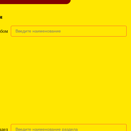
я
ьбом
здел