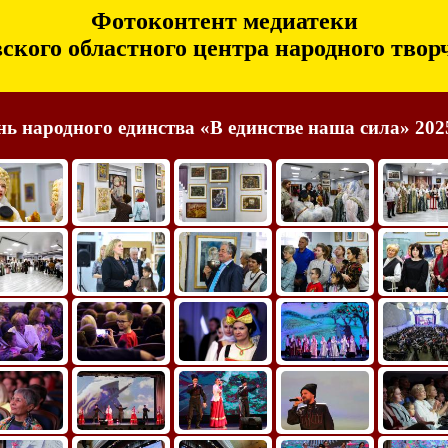
Фотоконтент медиатеки
ского областного центра народного твор
нь народного единства «В единстве наша сила» 2025