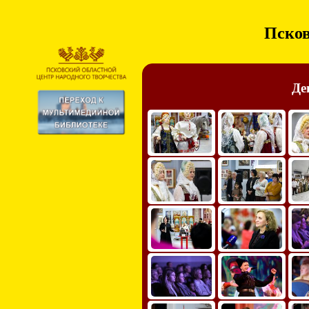
Псков
Де