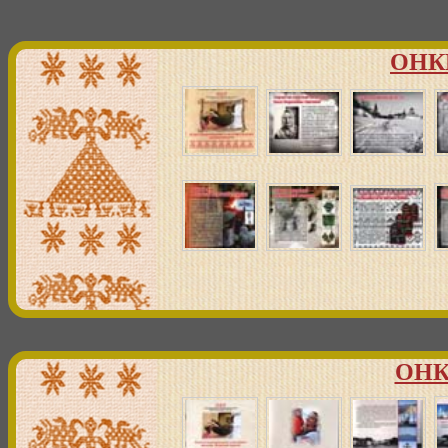
ОНКН
ОНК