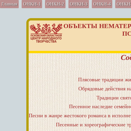
Главная
ОНКН-1
ОНКН-2
ОНКН-3
ОНКН-4
ОНКН
ОБЪЕКТЫ НЕМАТЕР
П
Со
Плясовые традиции жит
Обрядовые действия на
Традиции свят
Песенное наследие семейно
Песенные и хореографические т